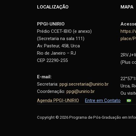
LOCALIZAÇÃO
MAPA
PPGI-UNIRIO
Acess
Prédio CCET-IBIO (e anexo)
https:
(Secretaria na sala 111)
place/
Av. Pasteur, 458, Urca
Rio de Janeiro – RJ
2RVJ+W9
CEP 22290-255
(Plus c
E-mail:
22°57’1
Secretaria:
ppgi.secretaria@unirio.br
Urca, R
Coordenação:
ppgi@unirio.br
Ou visi
Agenda PPGI-UNIRIO
Entre em Contato
Copyright © 2026 Programa de Pós-Graduação em Info