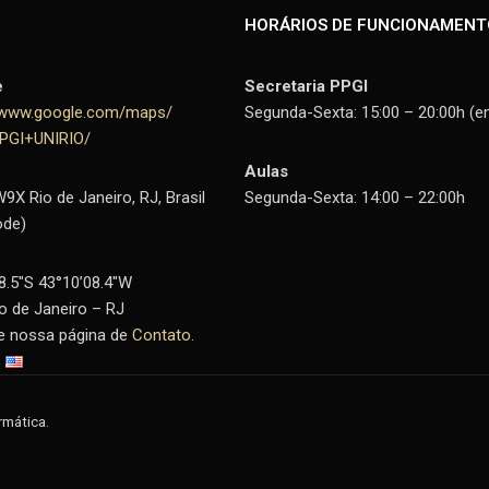
HORÁRIOS DE FUNCIONAMENT
e
Secretaria PPGI
//www.google.com/maps/
Segunda-Sexta: 15:00 – 20:00h (e
PPGI+UNIRIO/
Aulas
X Rio de Janeiro, RJ, Brasil
Segunda-Sexta: 14:00 – 22:00h
ode)
8.5″S 43°10’08.4″W
io de Janeiro – RJ
te nossa página de
Contato.
rmática.