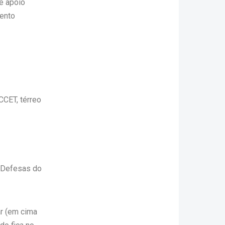
e apoio
ento
CCET, térreo
e Defesas do
ar (em cima