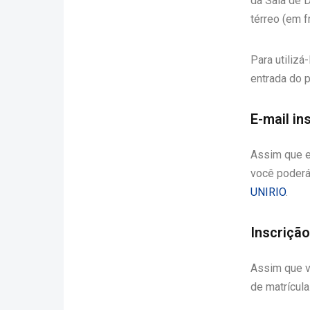
da Sala de 
térreo (em f
Para utilizá
entrada do 
E-mail in
Assim que e
você poderá 
UNIRIO
.
Inscrição
Assim que v
de matrícula