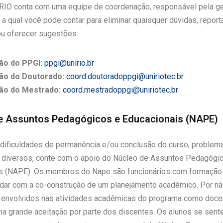
IO conta com uma equipe de coordenação, responsável pela g
a qual você pode contar para eliminar quaisquer dúvidas, report
u oferecer sugestões:
ão do PPGI:
ppgi@unirio.br
o do Doutorado:
coord.doutoradoppgi@uniriotec.br
ão do Mestrado:
coord.mestradoppgi@uniriotec.br
e Assuntos Pedagógicos e Educacionais (NAPE)
dificuldades de permanência e/ou conclusão do curso, problem
diversos, conte com o apoio do Núcleo de Assuntos Pedagógi
s (NAPE). Os membros do Nape são funcionários com formação
dar com a co-construção de um planejamento acadêmico. Por n
 envolvidos nas atividades acadêmicas do programa como doce
 grande aceitação por parte dos discentes. Os alunos se sent