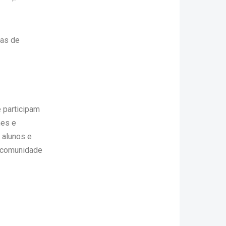
mas de
 participam
mes e
 alunos e
a comunidade