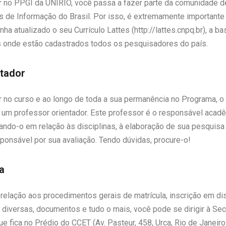
r no PPGI da UNIRIO, você passa a fazer parte da comunidade 
 de Informação do Brasil. Por isso, é extremamente importante
nha atualizado o seu Currículo Lattes (http://lattes.cnpq.br), a b
 onde estão cadastrados todos os pesquisadores do país.
ntador
r no curso e ao longo de toda a sua permanência no Programa, o
 um professor orientador. Este professor é o responsável acad
tando-o em relação às disciplinas, à elaboração de sua pesquisa
sponsável por sua avaliação. Tendo dúvidas, procure-o!
a
elação aos procedimentos gerais de matrícula, inscrição em dis
 diversas, documentos e tudo o mais, você pode se dirigir à Sec
e fica no Prédio do CCET (Av. Pasteur, 458, Urca, Rio de Janeiro