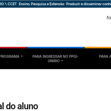
IO \ CCET
Ensino, Pesquisa e Extensão
Produzir e disseminar con
Ag
 PROGRAMA
PARA INGRESSAR NO PPGI-
PARA 
UNIRIO
l do aluno