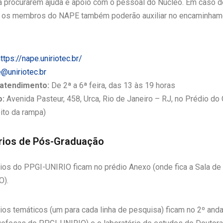
a procurarem ajuda e apoio com o pessoal do Núcleo. Em caso d
, os membros do NAPE também poderão auxiliar no encaminham
ttps://nape.uniriotec.br/
@uniriotec.br
 atendimento:
De 2ª a 6ª feira, das 13 às 19 horas
o:
Avenida Pasteur, 458, Urca, Rio de Janeiro – RJ, no Prédio do 
eito da rampa)
rios de Pós-Graduação
rios do PPGI-UNIRIO ficam no prédio Anexo (onde fica a Sala d
O).
ios temáticos (um para cada linha de pesquisa) ficam no 2º and