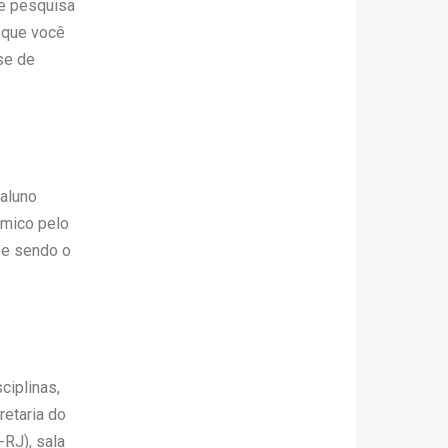
de pesquisa
 que você
ase de
 aluno
êmico pelo
 e sendo o
ciplinas,
retaria do
-RJ), sala