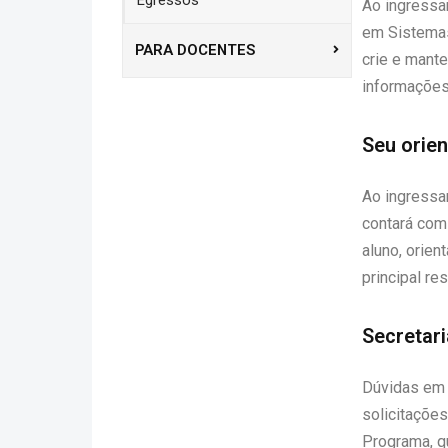
Egressos
Ao ingressa
em Sistemas
PARA DOCENTES
crie e mante
informações
Seu orie
Ao ingressa
contará com
aluno, orien
principal re
Secretari
Dúvidas em r
solicitações
Programa, qu