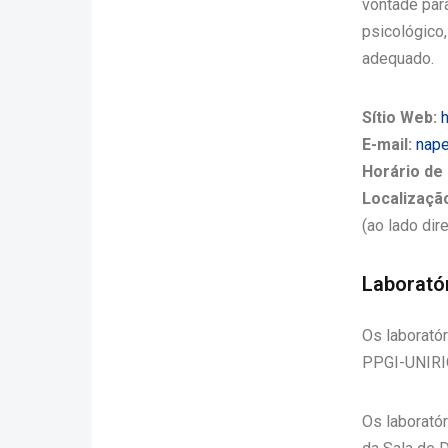
vontade par
psicológico
adequado.
Sítio Web:
h
E-mail:
nape
Horário de
Localizaçã
(ao lado dir
Laborató
Os laborató
PPGI-UNIRI
Os laboratór