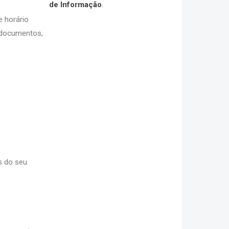
de Informação
.
e horário
3 documentos,
s do seu