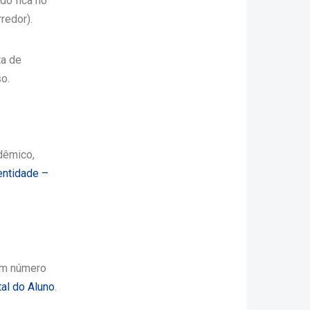
do fica no
redor).
ta de
o.
dêmico,
entidade –
um número
tal do Aluno
.