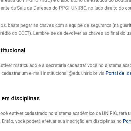
Defesas do PPGI-UNIRIO) e o laboratório de estudos do Doutora
rente da Sala de Defesas do PPGI-UNIRIO, no lado direito do cor
-los, basta pegar as chaves com a equipe de segurança (na guari
prédio do CCET). Lembre-se de devolver as chaves ao final do us
stitucional
stiver matriculado e a secretaria cadastrar você no sistema aca
cadastrar um e-mail institucional @edu.unirio.br via
Portal de Id
 em disciplinas
ocê estiver cadastrado no sistema acadêmico da UNIRIO, terá 
. Então, você poderá efetuar sua inscrição em disciplinas no
Por