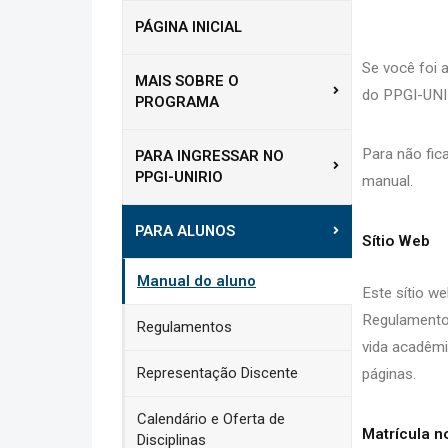
PÁGINA INICIAL
Se você foi 
MAIS SOBRE O
do PPGI-UNI
PROGRAMA
Para não fic
PARA INGRESSAR NO
PPGI-UNIRIO
manual.
PARA ALUNOS
Sítio Web
Manual do aluno
Este sítio we
Regulamentos
Regulamentos
vida acadêmi
Representação Discente
páginas.
Calendário e Oferta de
Matrícula n
Disciplinas