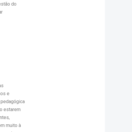
estão do
ar
as
cos e
 pedagógica
ão estarem
ntes,
em muito à