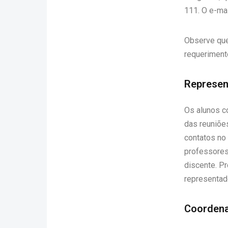
111. O e-ma
Observe que 
requeriment
Represen
Os alunos c
das reuniõe
contatos no
professores
discente. P
representad
Coorden