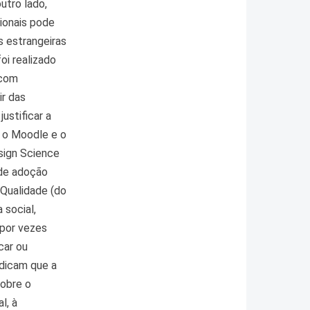
utro lado,
cionais pode
s estrangeiras
oi realizado
 com
ir das
ustificar a
, o Moodle e o
sign Science
 de adoção
 Qualidade (do
 social,
 por vezes
car ou
ndicam que a
sobre o
l, à