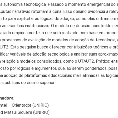
e à autonomia tecnológica. Passado o momento emergencial do 
sputas narrativas retornam à cena. Esse cenário evidencia a rele
to para explicitar as lógicas de adoção, como elas entram em c
s escolhas institucionais. O modelo de decisão construído ne
valiado empiricamente, o que será realizado com base em proc
os processos de avaliação de modelos de adoção de tecnologia
T2. Esta pesquisa busca oferecer contribuições teóricas e prá
tificar variáveis de adoção tecnológica e analisar suas aproxima
m relação a modelos consolidados, como o UTAUT2. Prática: ent
sto por lógicas e argumentos que, ao serem ponderados, poss
a adoção de plataformas educacionais mais alinhadas às lógica
es públicas de ensino superior.
nadora
:
ntel – Orientador (UNIRIO)
d Matsui Siqueira (UNIRIO)