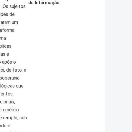
de Informação
.
. Os sujeitos
ipes de
ntaram um
taforma
rma
blicas
las e
o após o
i, de fato, a
soberania
 lógicas que
centes,
ionais,
do mérito
 exemplo, sob
ade e