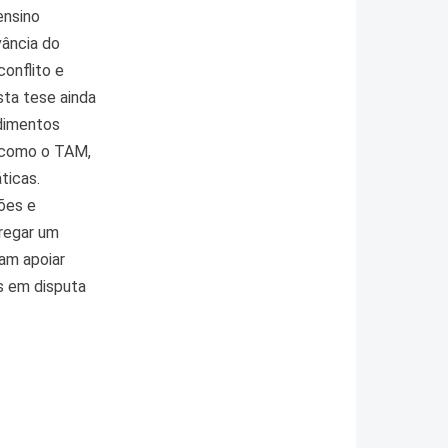
ensino
vância do
onflito e
sta tese ainda
edimentos
, como o TAM,
ticas.
ções e
regar um
am apoiar
s em disputa