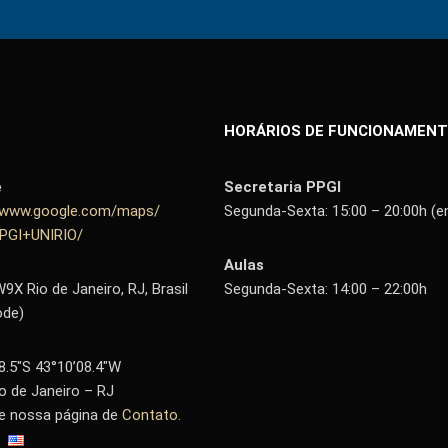
HORÁRIOS DE FUNCIONAMEN
e
Secretaria PPGI
//www.google.com/maps/
Segunda-Sexta: 15:00 – 20:00h (e
PPGI+UNIRIO/
Aulas
X Rio de Janeiro, RJ, Brasil
Segunda-Sexta: 14:00 – 22:00h
ode)
8.5″S 43°10’08.4″W
io de Janeiro – RJ
te nossa página de
Contato.