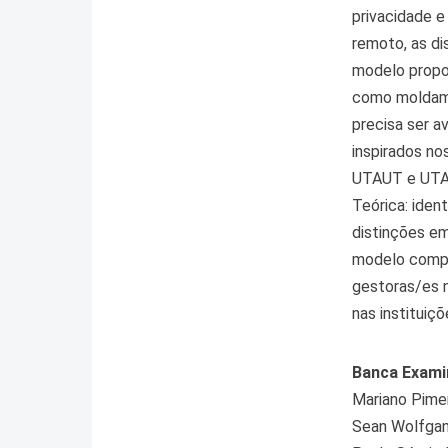
privacidade 
remoto, as di
modelo propos
como moldam a
precisa ser a
inspirados n
UTAUT e UTAU
Teórica: iden
distinções e
modelo compo
gestoras/es n
nas instituiçõ
Banca Exami
Mariano Pime
Sean Wolfgan