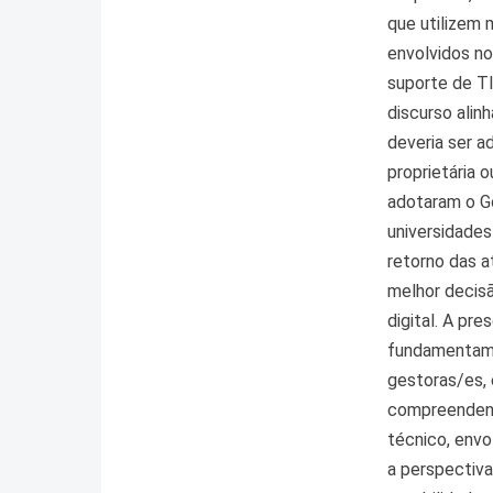
que utilizem 
envolvidos n
suporte de T
discurso alin
deveria ser a
proprietária 
adotaram o Go
universidades
retorno das a
melhor decis
digital. A pr
fundamentam o
gestoras/es, 
compreendend
técnico, envo
a perspectiva