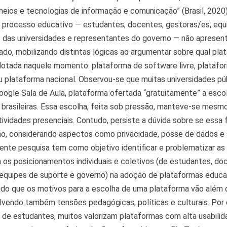
meios e tecnologias de informação e comunicação” (Brasil, 2020)
o processo educativo — estudantes, docentes, gestoras/es, equ
I das universidades e representantes do governo — não aprese
hado, mobilizando distintas lógicas ao argumentar sobre qual pla
dotada naquele momento: plataforma de software livre, platafo
ou plataforma nacional. Observou-se que muitas universidades pú
ogle Sala de Aula, plataforma ofertada “gratuitamente” a esco
 brasileiras. Essa escolha, feita sob pressão, manteve-se mesm
tividades presenciais. Contudo, persiste a dúvida sobre se essa fo
ão, considerando aspectos como privacidade, posse de dados e 
esente pesquisa tem como objetivo identificar e problematizar as
s posicionamentos individuais e coletivos (de estudantes, do
equipes de suporte e governo) na adoção de plataformas educac
o que os motivos para a escolha de uma plataforma vão além 
lvendo também tensões pedagógicas, políticas e culturais. Por
 de estudantes, muitos valorizam plataformas com alta usabilid