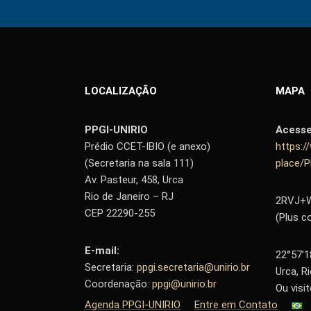
LOCALIZAÇÃO
MAPA
PPGI-UNIRIO
Acess
Prédio CCET-IBIO (e anexo)
https:
(Secretaria na sala 111)
place/
Av. Pasteur, 458, Urca
Rio de Janeiro – RJ
2RVJ+W9
CEP 22290-255
(Plus c
E-mail:
22°57’1
Secretaria:
ppgi.secretaria@unirio.br
Urca, R
Coordenação:
ppgi@unirio.br
Ou visi
Agenda PPGI-UNIRIO
Entre em Contato