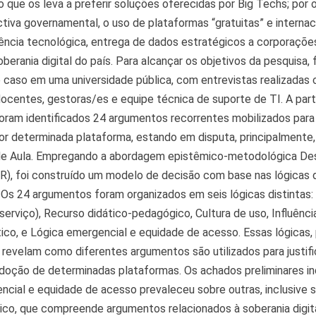
 o que os leva a preferir soluções oferecidas por Big Techs; por o
tiva governamental, o uso de plataformas “gratuitas” e interna
ncia tecnológica, entrega de dados estratégicos a corporaçõe
berania digital do país. Para alcançar os objetivos da pesquisa, f
 caso em uma universidade pública, com entrevistas realizadas
ocentes, gestoras/es e equipe técnica de suporte de TI. A part
foram identificados 24 argumentos recorrentes mobilizados para j
or determinada plataforma, estando em disputa, principalmente
de Aula. Empregando a abordagem epistêmico-metodológica De
R), foi construído um modelo de decisão com base nas lógicas
. Os 24 argumentos foram organizados em seis lógicas distintas:
serviço), Recurso didático-pedagógico, Cultura de uso, Influência
ico, e Lógica emergencial e equidade de acesso. Essas lógicas,
s, revelam como diferentes argumentos são utilizados para justifi
doção de determinadas plataformas. Os achados preliminares i
ncial e equidade de acesso prevaleceu sobre outras, inclusive 
ico, que compreende argumentos relacionados à soberania digita