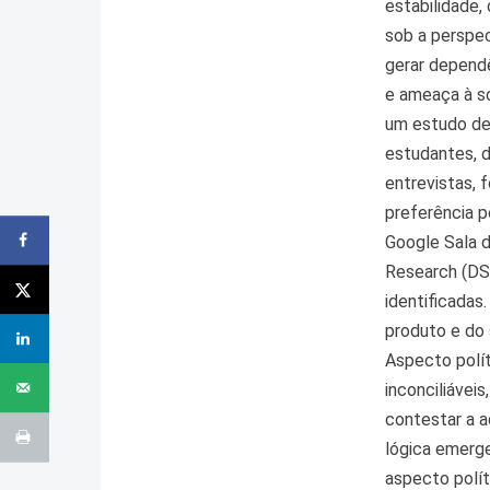
estabilidade,
sob a perspec
gerar dependê
e ameaça à so
um estudo de
estudantes, d
entrevistas, 
preferência p
Google Sala 
Research (DS
identificadas
produto e do 
Aspecto polít
inconciliávei
contestar a a
lógica emerge
aspecto polít