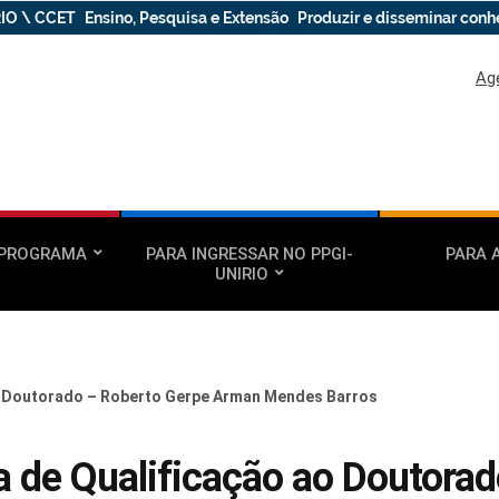
IO \ CCET
Ensino, Pesquisa e Extensão
Produzir e disseminar con
Ag
 PROGRAMA
PARA INGRESSAR NO PPGI-
PARA 
UNIRIO
o Doutorado – Roberto Gerpe Arman Mendes Barros
 de Qualificação ao Doutorad