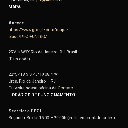
Coordenação:
ppgi@unirio.br
MAPA
Acesse
https://www.google.com/maps/
place/PPGI+UNIRIO/
2RVJ+W9X Rio de Janeiro, RJ, Brasil
(Plus code)
22°57’18.5″S 43°10’08.4″W
Urca, Rio de Janeiro – RJ
Ou visite nossa página de
Contato.
HORÁRIOS DE FUNCIONAMENTO
Secretaria PPGI
Segunda-Sexta: 15:00 – 20:00h (entre em contato antes)