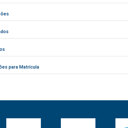
sões
ados
os
ões para Matrícula