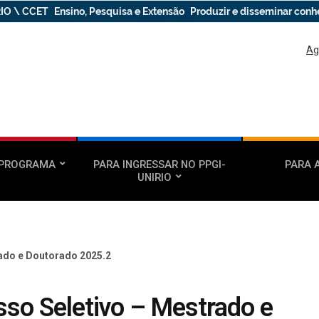
IO \ CCET
Ensino, Pesquisa e Extensão
Produzir e disseminar con
Ag
 PROGRAMA
PARA INGRESSAR NO PPGI-
PARA 
UNIRIO
ado e Doutorado 2025.2
so Seletivo – Mestrado e